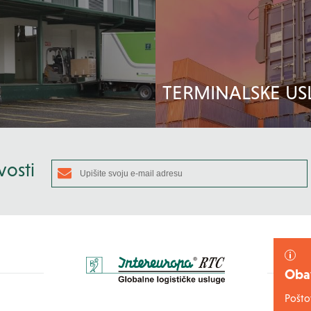
TERMINALSKE US
vosti
Obav
Poštov