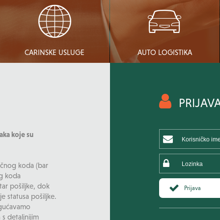
CARINSKE USLUGE
AUTO LOGISTIKA
PRIJAV
aka koje su
tičnog koda (bar
og koda
ar pošiljke, dok
Prijava
 statusa pošiljke.
ogućavamo
s detaljnijim