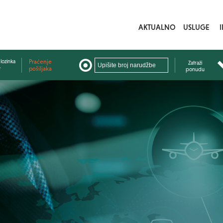
AKTUALNO
USLUGE
lozinka
Praćenje
Zatraži
e
pošiljaka
ponudu