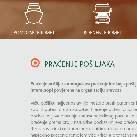
POMORSKI PROMET
KOPNENI PROMET
PRAĆENJE POŠILJAKA
Praćenje pošiljaka omogućava praćenje kretanja pošilj
Intereuropi povjerene na organizaciju prevoza.
Vašu pošiljku najjednostavnije možete pratit putem cr
kod) ili putem broja narudžbe. Praćenje putem crtičn
podrazumijeva praćenje statusa pojedinog paketa unut
praćenje prema broju narudžbe podrazumijeva praćenje
Registrovanim i odobrenim korisnicima dodatno om
napredno praćenje temeljem više kriterija pretraživanja 