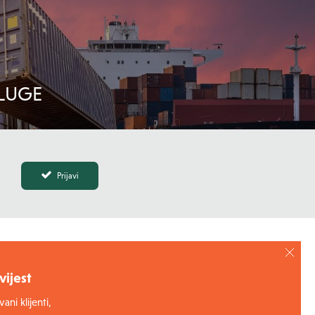
LUGE
Prijavi
ijest
ani klijenti,