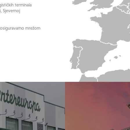
ističkih terminala
i, Sjevernoj
etu osiguravamo mrežom