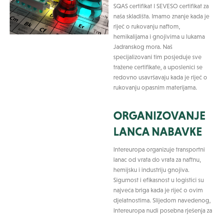
SQAS certifikat I SEVESO certifikat za
naša skladišta. Imamo znanje kada je
riječ o rukovanju naftom,
hemikalijama i gnojivima u lukama
Jadranskog mora. Naš
specijalizovani tim posjeduje sve
tražene certifikate, a uposlenici se
redovno usavršavaju kada je riječ o
rukovanju opasnim materijama.
ORGANIZOVANJE
LANCA NABAVKE
Intereuropa organizuje transportni
lanac od vrata do vrata za naftnu,
hemijsku i industriju gnojiva.
Sigurnost i efikasnost u logistici su
najveća briga kada je riječ o ovim
djelatnostima. Slijedom navedenog,
Intereuropa nudi posebna rješenja za