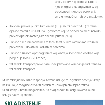
svaku od ovih djelatnosti kada je
riječ o logistici uz angažman svog
obučenog i iskusnog osoblja. Mi
smo u mogućnosti da organizujemo:
Kopneni prevoz punim kamionima (FTL) i zbirni prevoz (LTL) za razne
opasne materije u skladu sa Ugovorom koji se odnosi na međunarodni
prevoz opasnih materija kopnenim putem (ADR)
Transport morem tankerima za tečni teret punim kamionima i zbirnim
prevozom u dolaznim i odlaznim pravcima.
Transport zrakom opasnog tereta koji obavlja licencirano osoblje koje
posjeduje IATA DGR licence,
željeznički transport preko naše specijalizovane kompanije zadužene za
željeznički transport.
Mi kombinjuemo različite specijalizovane usluge za logistička rješenja s kraja
na kraj. To je moguće ostvariti predanim upravljanjem kapacitetima
skladištenja u našim magacinima. Na ovoj osnovi mi osiguravamo punu
uslugu našim klijentima.
SKLADIŠTENJE