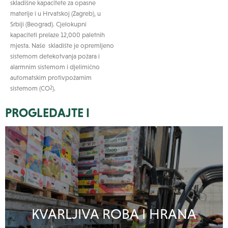
skladišne kapacitete za opasne
materije i u Hrvatskoj (Zagreb), u
Srbiji (Beograd). Cjelokupni
kapaciteti prelaze 12,000 paletnih
mjesta. Naše skladište je opremljeno
sistemom detekotvanja požara i
alarmnim sistemom i djelimično
automatskim protivpožarnim
sistemom (CO
).
2
PROGLEDAJTE I
KVARLJIVA ROBA I HRANA