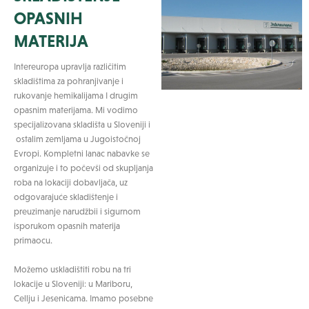
OPASNIH
MATERIJA
Intereuropa upravlja različitim
skladištima za pohranjivanje i
rukovanje hemikalijama I drugim
opasnim materijama. Mi vodimo
specijalizovana skladišta u Sloveniji i
ostalim zemljama u Jugoistočnoj
Evropi. Kompletni lanac nabavke se
organizuje i to počevši od skupljanja
roba na lokaciji dobavljača, uz
odgovarajuće skladištenje i
preuzimanje narudžbii i sigurnom
isporukom opasnih materija
primaocu.
Možemo uskladištiti robu na tri
lokacije u Sloveniji: u Mariboru,
Cellju i Jesenicama. Imamo posebne