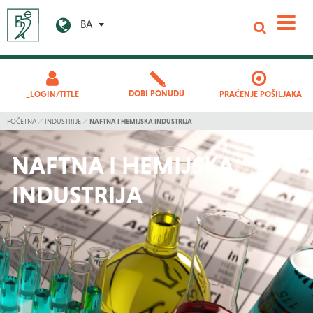
BA
DOBI PONUDU
_LOGIN/TITLE
PRAĆENJE POŠILJAKA
POČETNA
INDUSTRIJE
NAFTNA I HEMIJSKA INDUSTRIJA
NAFTNA I HEMIJSKA
INDUSTRIJA