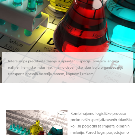
Intereuropa predstavlja znanje u upravljanju specijalizovanim lancima
naftne i hemijske industrije. Imamo decenijsko iskustvo u organizovanju
transporta opasnih materija morem, kopnom i zrakom.
Kombinujemo logističke procese
preko naših specijalizovanih skladišta
koji su pogodni za smještaj opasnih
materija. Pored toga, posjedujemo