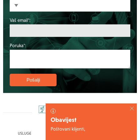
Vaš email*:
Poruka*:
Obavijest
Poštovani klijenti,
USLUGE
IZVJEŠTAJI