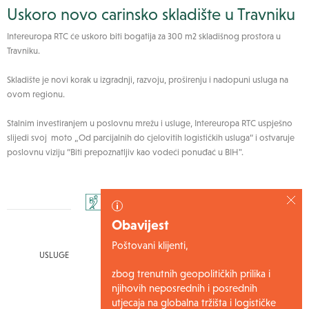
Uskoro novo carinsko skladište u Travniku
Intereuropa RTC će uskoro biti bogatija za 300 m2 skladišnog prostora u
Travniku.
Skladište je novi korak u izgradnji, razvoju, proširenju i nadopuni usluga na
ovom regionu.
Stalnim investiranjem u poslovnu mrežu i usluge, Intereuropa RTC uspješno
slijedi svoj moto „Od parcijalnih do cjelovitih logističkih usluga“ i ostvaruje
poslovnu viziju “Biti prepoznatljiv kao vodeći ponuđać u BIH".
Obavijest
Poštovani klijenti,
USLUGE
IZVJEŠTAJI
zbog trenutnih geopolitičkih prilika i
WEB22 NARUDŽBE
njihovih neposrednih i posrednih
utjecaja na globalna tržišta i logističke