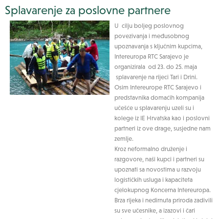
Splavarenje za poslovne partnere
U cilju boljeg poslovnog
povezivanja i međusobnog
upoznavanja s ključnim kupcima,
Intereuropa RTC Sarajevo je
organizirala od 23. do 25. maja
splavarenje na rijeci Tari i Drini.
Osim Intereurope RTC Sarajevo i
predstavnika domaćih kompanija
učešće u splavarenju uzeli su i
kolege iz IE Hrvatska kao i poslovni
partneri iz ove drage, susjedne nam
zemlje.
Kroz neformalno druženje i
razgovore, naši kupci i partneri su
upoznati sa novostima u razvoju
logističkih usluga i kapaciteta
cjelokupnog Koncerna Intereuropa.
Brza rijeka i nedirnuta priroda zadivili
su sve učesnike, a izazovi i čari