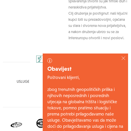
splavarenja stvorili su jak timski duh i
neraskidiva prijateljstva.
Cilj druženja je postignut: naši ključni
kupci bili su prezadovoljni, ojačana
su stara i stvorena nova prijateljstva,
a nakon druženja ubrzo su se za
Intereuropu otvorili i novi poslovi.
Obavijest
Poštovani klijenti,
USLUGE
IZVJEŠTAJI
zbog trenutnih geopolitičkih prilika i
WEB22 NARUDŽBE
njihovih neposrednih i posrednih
utjecaja na globalna tržišta i logističke
tokove, pomno pratimo situaciju i
prema potrebi prilagođavamo naše
usluge. Obavještavamo vas da može
doći do prilagođavanja usluga i cijena na