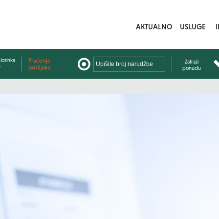
AKTUALNO
USLUGE
lozinka
Praćenje
Zatraži
e
pošiljaka
ponudu