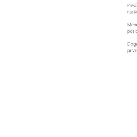
Pred
nasta
Meho
posl
Događ
privr