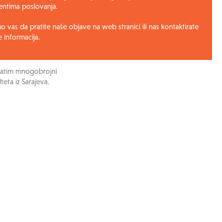
ntima poslovanja.
 će kompanija
t miliona eura.
 vas da pratite naše objave na web stranici ili nas kontaktirate
e informacija.
e prošlogodišnje
obit 1,6 miliona KM.
, zatim mnogobrojni
teta iz Sarajeva.