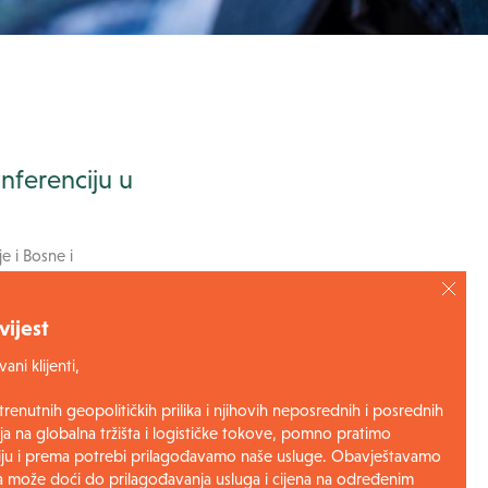
nferenciju u
e i Bosne i
izirala je poslovnu
ijest
a područja
ani klijenti,
BiH, poznavanja
renutnih geopolitičkih prilika i njihovih neposrednih i posrednih
ja na globalna tržišta i logističke tokove, pomno pratimo
nvestirati u
ciju i prema potrebi prilagođavamo naše usluge. Obavještavamo
a može doći do prilagođavanja usluga i cijena na određenim