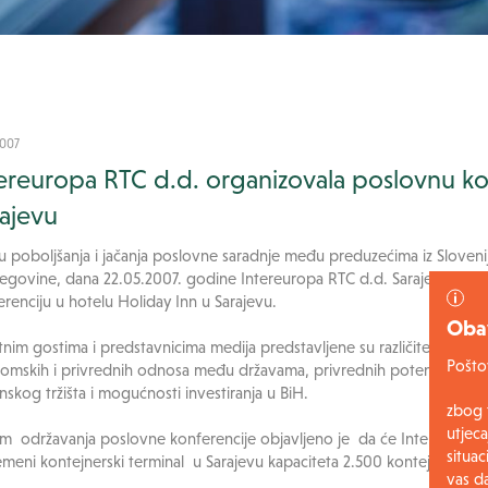
2007
ereuropa RTC d.d. organizovala poslovnu ko
ajevu
ju poboljšanja i jačanja poslovne saradnje među preduzećima iz Slovenij
egovine, dana 22.05.2007. godine Intereuropa RTC d.d. Sarajevo organ
renciju u hotelu Holiday Inn u Sarajevu.
Obav
tnim gostima i predstavnicima medija predstavljene su različite teme s
Poštov
omskih i privrednih odnosa među državama, privrednih potencijala u 
skog tržišta i mogućnosti investiranja u BiH.
zbog t
utjeca
m održavanja poslovne konferencije objavljeno je da će Intereuropa i
situa
emeni kontejnerski terminal u Sarajevu kapaciteta 2.500 kontejnera.
vas d