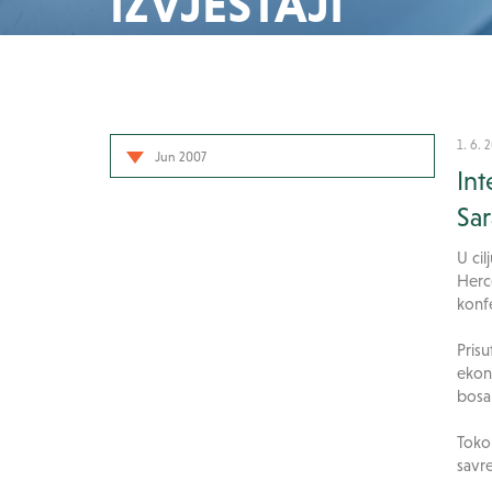
IZVJEŠTAJI
1. 6. 
Jun 2007
Int
Sar
U cil
Herc
konfe
Prisu
ekon
bosan
Toko
savr