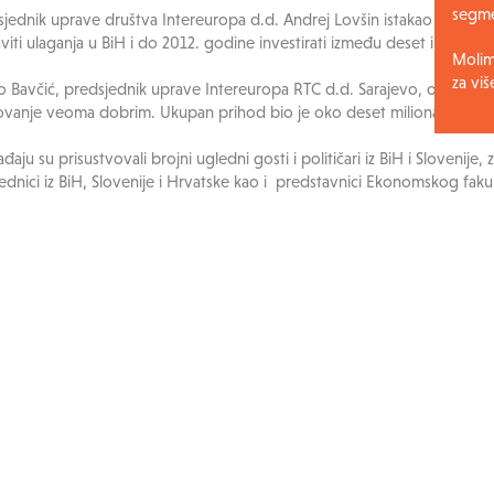
segme
sjednik uprave društva Intereuropa d.d. Andrej Lovšin istakao je kako
viti ulaganja u BiH i do 2012. godine investirati između deset i dvanaes
Molimo
za viš
 Bavčić, predsjednik uprave Intereuropa RTC d.d. Sarajevo, ocijenio j
ovanje veoma dobrim. Ukupan prihod bio je oko deset miliona KM, a d
aju su prisustvovali brojni ugledni gosti i političari iz BiH i Slovenije
ednici iz BiH, Slovenije i Hrvatske kao i predstavnici Ekonomskog fakul