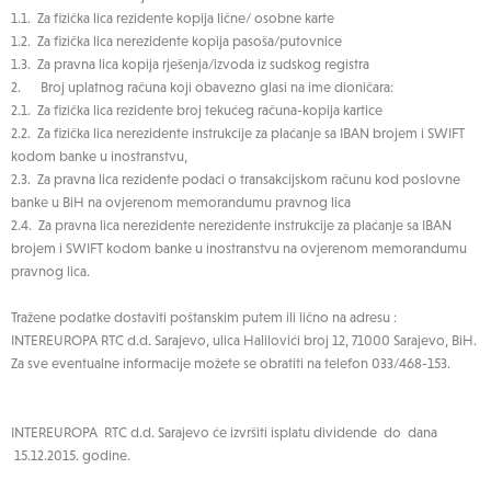
1.1. Za fizička lica rezidente kopija lične/ osobne karte
1.2. Za fizička lica nerezidente kopija pasoša/putovnice
1.3. Za pravna lica kopija rješenja/izvoda iz sudskog registra
2. Broj uplatnog računa koji obavezno glasi na ime dioničara:
2.1. Za fizička lica rezidente broj tekućeg računa-kopija kartice
2.2. Za fizička lica nerezidente instrukcije za plaćanje sa IBAN brojem i SWIFT
kodom banke u inostranstvu,
2.3. Za pravna lica rezidente podaci o transakcijskom računu kod poslovne
banke u BiH na ovjerenom memorandumu pravnog lica
2.4. Za pravna lica nerezidente nerezidente instrukcije za plaćanje sa IBAN
brojem i SWIFT kodom banke u inostranstvu na ovjerenom memorandumu
pravnog lica.
Tražene podatke dostaviti poštanskim putem ili lično na adresu :
INTEREUROPA RTC d.d. Sarajevo, ulica Halilovići broj 12, 71000 Sarajevo, BiH.
Za sve eventualne informacije možete se obratiti na telefon 033/468-153.
INTEREUROPA RTC d.d. Sarajevo će izvršiti isplatu dividende do dana
15.12.2015. godine.