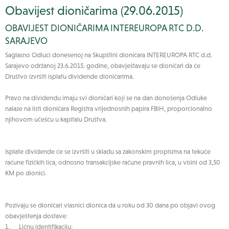
Obavijest dioničarima (29.06.2015)
OBAVIJEST DIONIČARIMA INTEREUROPA RTC D.D.
SARAJEVO
Saglasno Odluci donesenoj na Skupštini dioničara INTEREUROPA RTC d.d.
Sarajevo održanoj 23.6.2015. godine, obavještavaju se dioničari da će
Društvo izvršiti isplatu dividende dioničarima.
Pravo na dividendu imaju svi dioničari koji se na dan donošenja Odluke
nalaze na listi dioničara Registra vrijednosnih papira FBiH, proporcionalno
njihovom učešću u kapitalu Društva.
Isplate dividende će se izvršiti u skladu sa zakonskim propisima na tekuće
račune fizičkih lica, odnosno transakcijske račune pravnih lica, u visini od 3,50
KM po dionici.
Pozivaju se dioničari vlasnici dionica da u roku od 30 dana po objavi ovog
obavještenja dostave:
1. Ličnu identifikaciju: