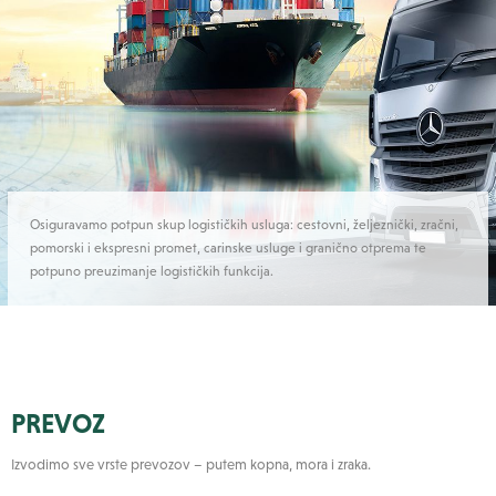
Osiguravamo potpun skup logističkih usluga: cestovni, željeznički, zračni,
pomorski i ekspresni promet, carinske usluge i granično otprema te
potpuno preuzimanje logističkih funkcija.
PREVOZ
Izvodimo sve vrste prevozov – putem kopna, mora i zraka.