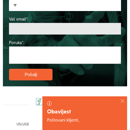
Vaš email*:
Poruka*:
Obavijest
Poštovani klijenti,
USLUGE
IZVJEŠTAJI